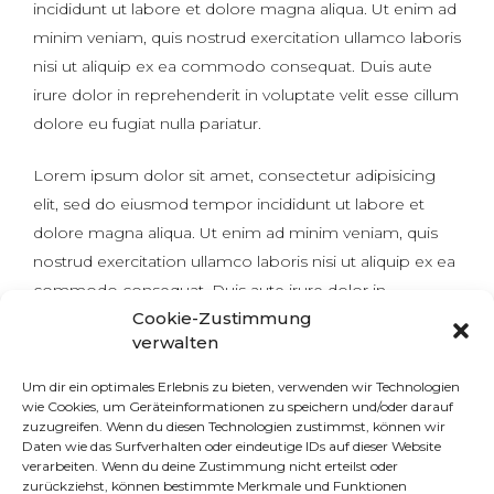
incididunt ut labore et dolore magna aliqua. Ut enim ad
minim veniam, quis nostrud exercitation ullamco laboris
nisi ut aliquip ex ea commodo consequat. Duis aute
irure dolor in reprehenderit in voluptate velit esse cillum
dolore eu fugiat nulla pariatur.
Lorem ipsum dolor sit amet, consectetur adipisicing
elit, sed do eiusmod tempor incididunt ut labore et
dolore magna aliqua. Ut enim ad minim veniam, quis
nostrud exercitation ullamco laboris nisi ut aliquip ex ea
commodo consequat. Duis aute irure dolor in
Cookie-Zustimmung
reprehenderit in voluptate velit esse cillum dolore eu
verwalten
fugiat nulla pariatur. Excepteur sint occaecat cupidatat
non proident, sunt in culpa qui officia deserunt mollit
Um dir ein optimales Erlebnis zu bieten, verwenden wir Technologien
anim id est laborum. Lorem ipsum dolor sit amet,
wie Cookies, um Geräteinformationen zu speichern und/oder darauf
zuzugreifen. Wenn du diesen Technologien zustimmst, können wir
consectetur adipisicing elit, sed do eiusmod tempor
Daten wie das Surfverhalten oder eindeutige IDs auf dieser Website
incididunt ut labore et dolore magna aliqua. Ut enim ad
verarbeiten. Wenn du deine Zustimmung nicht erteilst oder
zurückziehst, können bestimmte Merkmale und Funktionen
minim veniam, quis nostrud exercitation ullamco laboris